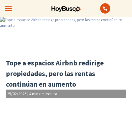
Bienes Raíces
Anuncios Clasificados
Tope a espacios Airbnb redirige
propiedades, pero las rentas
continúan en aumento
25/02/2025
|
4 min de lectura