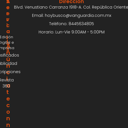
S
A
Dirección
E
C
Blvd. Venustiano Carranza 1918-A. Col. República Oriente
R
E
Email: hoybusco@vanguardia.com.mx
V
R
Teléfono: 8445634805
I
C
C
A
Horario: Lun-Vie 9:00AM - 5:00PM
I
Edición
¡
Digital e
O
A
Impresa
S
n
asificados
ú
blicidad
n
c
cripciones
i
Revista
a
360
t
e
c
o
n
n