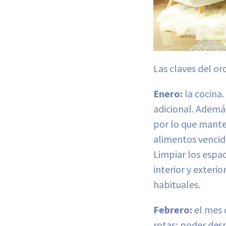
Las claves del o
Enero:
la cocina.
adicional. Además
por lo que manten
alimentos vencido
Limpiar los espaci
interior y exteri
habituales.
Febrero:
el mes 
rotas; poder desp