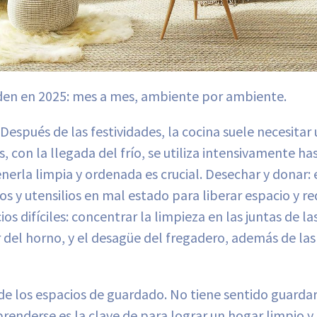
rden en 2025: mes a mes, ambiente por ambiente.
 Después de las festividades, la cocina suele necesitar
, con la llegada del frío, se utiliza intensivamente ha
erla limpia y ordenada es crucial. Desechar y donar: 
s y utensilios en mal estado para liberar espacio y re
os difíciles: concentrar la limpieza en las juntas de la
or del horno, y el desagüe del fregadero, además de las
de los espacios de guardado. No tiene sentido guardar 
renderse es la clave de para lograr un hogar limpio 