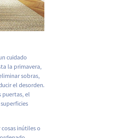
 un cuidado
sta la primavera,
eliminar sobras,
ducir el desorden.
s puertas, el
 superficies
cosas inútiles o
y ordenado.