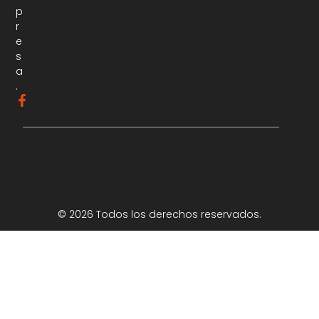
p
r
e
s
a
.
© 2026 Todos los derechos reservados.