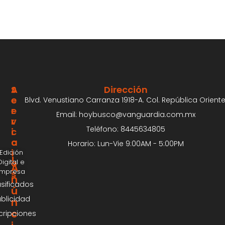
S
A
Dirección
E
C
Blvd. Venustiano Carranza 1918-A. Col. República Oriente
R
E
Email: hoybusco@vanguardia.com.mx
V
R
Teléfono: 8445634805
I
C
C
A
Horario: Lun-Vie 9:00AM - 5:00PM
I
Edición
¡
Digital e
O
A
Impresa
S
n
asificados
ú
blicidad
n
c
cripciones