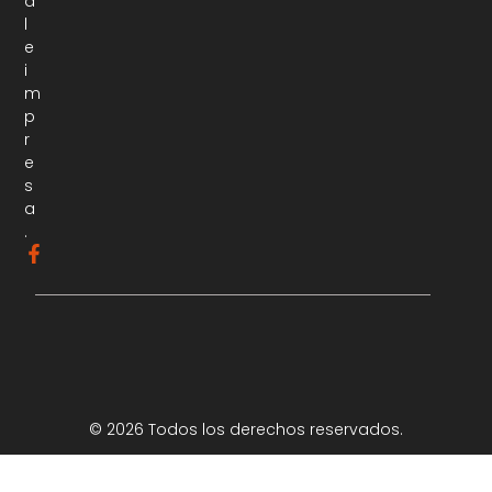
a
l
e
i
m
p
r
e
s
a
.
© 2026 Todos los derechos reservados.