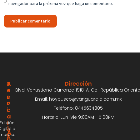
navegador para la próxima vez que haga un comentario.
S
A
Dirección
E
C
Blvd. Venustiano Carranza 1918-A. Col. República Oriente
R
E
Email: hoybusco@vanguardia.com.mx
V
R
Teléfono: 8445634805
I
C
C
A
Horario: Lun-Vie 9:00AM - 5:00PM
I
Edición
¡
Digital e
O
A
Impresa
S
n