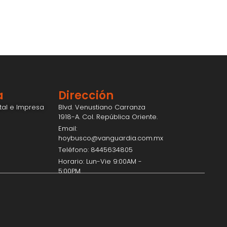
a
Dirección
ital e Impresa
Blvd. Venustiano Carranza
1918-A. Col. República Oriente.
Email:
hoybusco@vanguardia.com.mx
Teléfono: 8445634805
Horario: Lun-Vie 9:00AM -
5:00PM