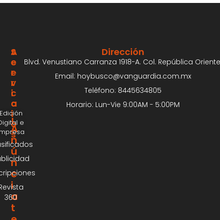
S
A
Dirección
E
C
Blvd. Venustiano Carranza 1918-A. Col. República Oriente
R
E
Email: hoybusco@vanguardia.com.mx
V
R
Teléfono: 8445634805
I
C
C
A
Horario: Lun-Vie 9:00AM - 5:00PM
I
Edición
¡
Digital e
O
A
Impresa
S
n
asificados
ú
blicidad
n
c
cripciones
i
Revista
a
360
t
e