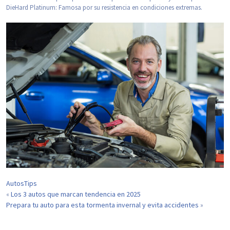
DieHard Platinum: Famosa por su resistencia en condiciones extremas.
Autos
Tips
Los 3 autos que marcan tendencia en 2025
«
Prepara tu auto para esta tormenta invernal y evita accidentes
»