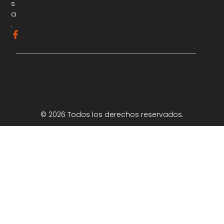
s
a
.
© 2026 Todos los derechos reservados.