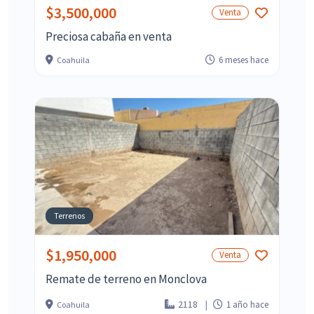
$3,500,000
Venta
Preciosa cabaña en venta
6 meses hace
Coahuila
Terrenos
$1,950,000
Venta
Remate de terreno en Monclova
2118
1 año hace
Coahuila