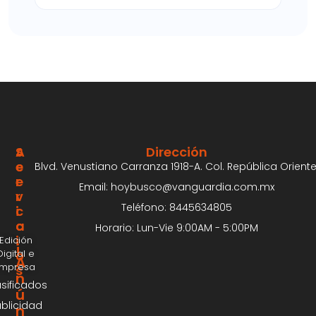
S
A
Dirección
E
C
Blvd. Venustiano Carranza 1918-A. Col. República Oriente
R
E
Email: hoybusco@vanguardia.com.mx
V
R
Teléfono: 8445634805
I
C
C
A
Horario: Lun-Vie 9:00AM - 5:00PM
I
Edición
¡
Digital e
O
A
Impresa
S
n
asificados
ú
blicidad
n