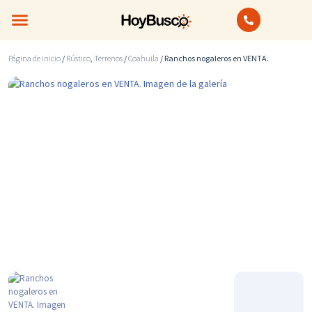
Bienes Raíces
Anuncios Clasificados
Página de inicio
/
Rústico
,
Terrenos
/
Coahuila
/ Ranchos nogaleros en VENTA.