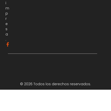
i
m
p
r
e
s
a
.
© 2026 Todos los derechos reservados.