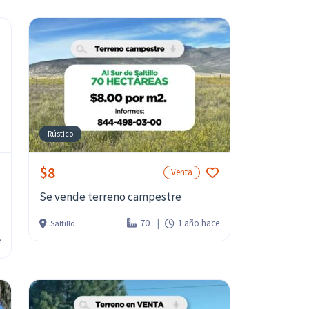
Rústico
$8
Venta
Se vende terreno campestre
70
1 año hace
Saltillo
e