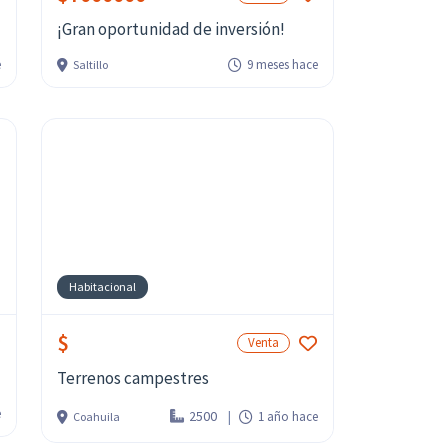
¡Gran oportunidad de inversión!
e
9 meses hace
Saltillo
Habitacional
$
Venta
Terrenos campestres
e
2500
1 año hace
Coahuila