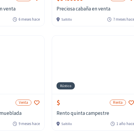
n venta
Preciosa cabaña en venta
6 meses hace
7 meses hac
Saltillo
Rústico
$
Venta
Renta
amueblada
Rento quinta campestre
9 meses hace
1 año hac
Saltillo