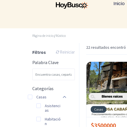
Inicio
Página de inicio
/
Rústico
22 resultados encontró 
Filtros
Reiniciar
Palabra Clave
Categorías
Casas
Asistenci
Casas
as
Habitació
n
$3500000