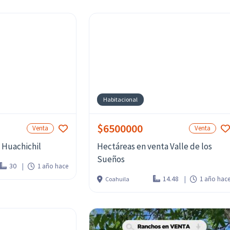
Habitacional
$6500000
Venta
Venta
l Huachichil
Hectáreas en venta Valle de los
Sueños
30
1 año hace
14.48
1 año hac
Coahuila