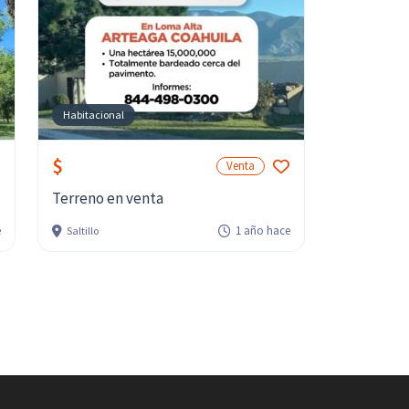
Habitacional
$
Venta
Terreno en venta
e
1 año hace
Saltillo