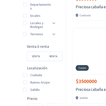
Departamento
Preciosa cabaña e
s
locales
Coahuila
Locales y
Bodegas
Terrenos
Venta ó renta
VENTA
RENTA
Localización
Casas
Coahuila
$3500000
Ramos Arizpe
Preciosa cabaña 
Saltillo
Precio
Saltillo