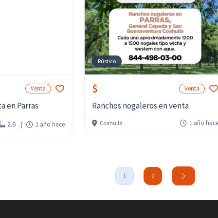
Rústico
$
Venta
Venta
a en Parras
Ranchos nogaleros en venta
1 año hac
Coahuila
2.6
1 año hace
1
2