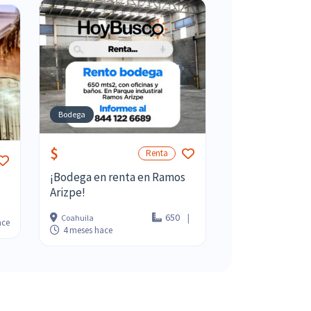
Bodega
$
Renta
¡Bodega en renta en Ramos
Arizpe!
650
Coahuila
ace
4 meses hace