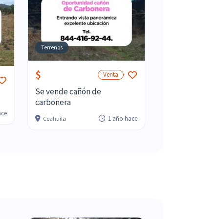
Terrenos
$
Venta
Se vende cañón de
carbonera
ace
1 año hace
Coahuila