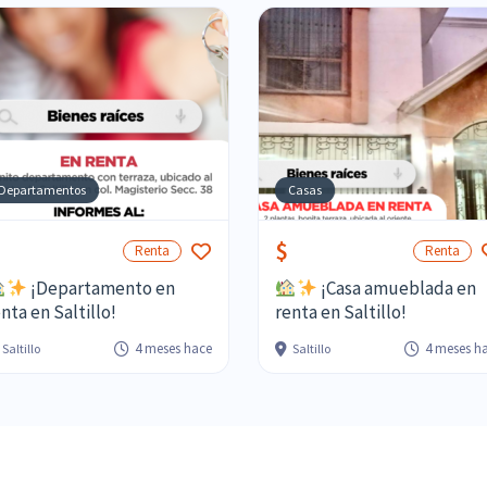
Departamentos
Casas
$
Renta
Renta
¡Departamento en
¡Casa amueblada en
nta en Saltillo!
renta en Saltillo!
4 meses hace
4 meses h
Saltillo
Saltillo