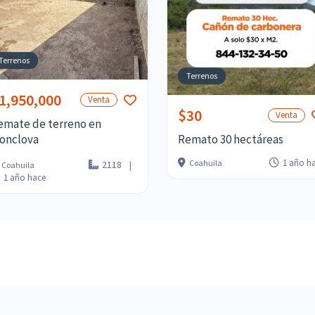
Terrenos
Terrenos
1,950,000
Venta
$30
Venta
emate de terreno en
Remato 30 hectáreas
onclova
1 año h
Coahuila
2118
Coahuila
1 año hace