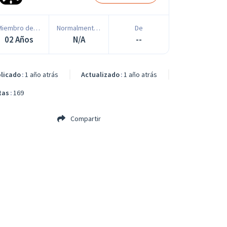
Miembro desde
Normalmente responde en
De
02 Años
N/A
--
licado
1 año atrás
Actualizado
1 año atrás
tas
169
Compartir