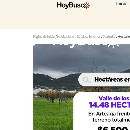
Inicio
Página de inicio
/
Habitacional
,
Rústico
,
Terrenos
/
Coahuila
/ Hectáre