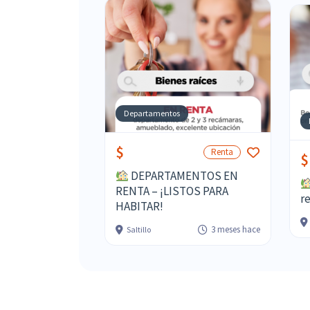
Departamentos
$
Renta
$
DEPARTAMENTOS EN
RENTA – ¡LISTOS PARA
re
HABITAR!
3 meses hace
Saltillo