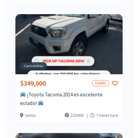
Camionetas
$349,000
Usado
¡Toyota Tacoma 2014 en excelente
estado!
225000
7 meses hace
Saltillo