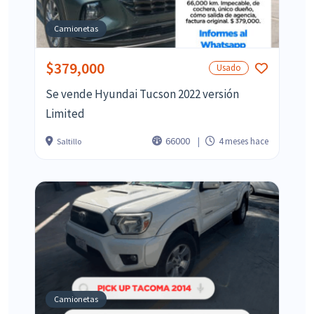
Camionetas
$379,000
Usado
Se vende Hyundai Tucson 2022 versión
Limited
66000
4 meses hace
Saltillo
Camionetas