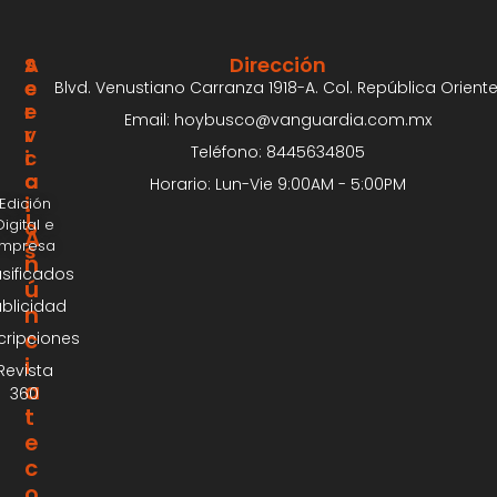
S
A
Dirección
E
C
Blvd. Venustiano Carranza 1918-A. Col. República Oriente
R
E
Email: hoybusco@vanguardia.com.mx
V
R
Teléfono: 8445634805
I
C
C
A
Horario: Lun-Vie 9:00AM - 5:00PM
I
Edición
¡
Digital e
O
A
Impresa
S
n
asificados
ú
blicidad
n
c
cripciones
i
Revista
a
360
t
e
c
o