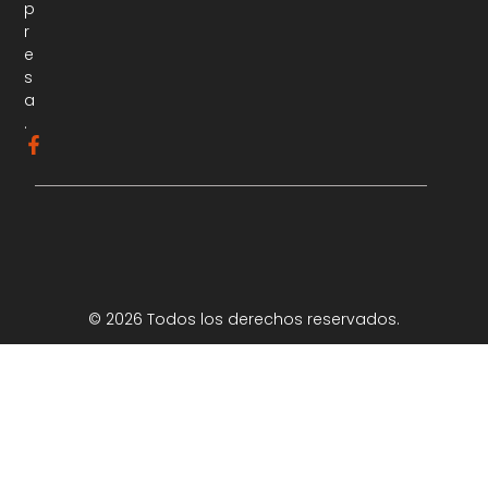
p
r
e
s
a
.
© 2026 Todos los derechos reservados.