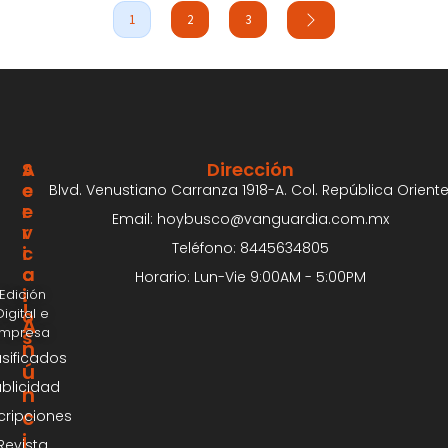
1
2
3
S
A
Dirección
E
C
Blvd. Venustiano Carranza 1918-A. Col. República Oriente
R
E
Email: hoybusco@vanguardia.com.mx
V
R
Teléfono: 8445634805
I
C
C
A
Horario: Lun-Vie 9:00AM - 5:00PM
I
Edición
¡
Digital e
O
A
Impresa
S
n
asificados
ú
blicidad
n
c
cripciones
i
Revista