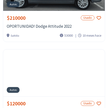
Autos
$210000
Usado
OPORTUNIDAD! Dodge Attitude 2022
53000
10 meses hace
Saltillo
Autos
$120000
Usado