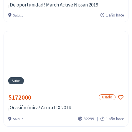
¡De oportunidad! March Active Nissan 2019
1 año hace
Saltillo
Autos
$172000
Usado
¡Ocasión única! Acura ILX 2014
82299
1 año hace
Saltillo