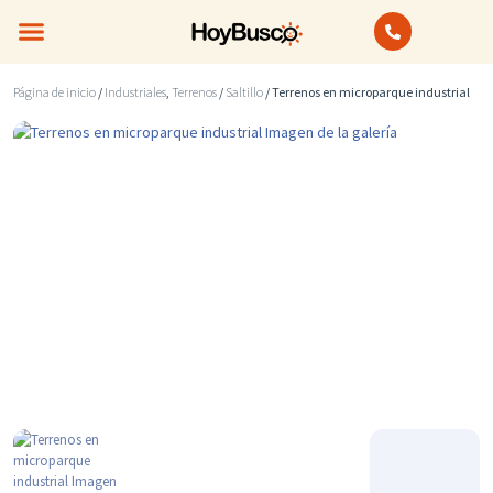
Bienes Raíces
Anuncios Clasificados
Página de inicio
/
Industriales
,
Terrenos
/
Saltillo
/ Terrenos en microparque industrial