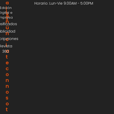
C
A
Horario: Lun-Vie 9:00AM - 5:00PM
I
Edición
¡
Digital e
O
A
Impresa
S
n
asificados
ú
blicidad
n
c
cripciones
i
Revista
a
360
t
e
c
o
n
n
o
s
o
t