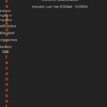
I
C
C
A
Horario: Lun-Vie 9:00AM - 5:00PM
I
Edición
¡
Digital e
O
A
Impresa
S
n
asificados
ú
blicidad
n
c
cripciones
i
Revista
a
360
t
e
c
o
n
n
o
s
o
t