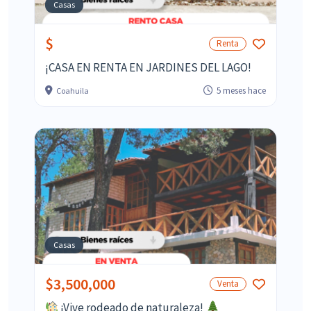
Casas
$
Renta
¡CASA EN RENTA EN JARDINES DEL LAGO!
5 meses hace
Coahuila
Casas
$3,500,000
Venta
¡Vive rodeado de naturaleza!