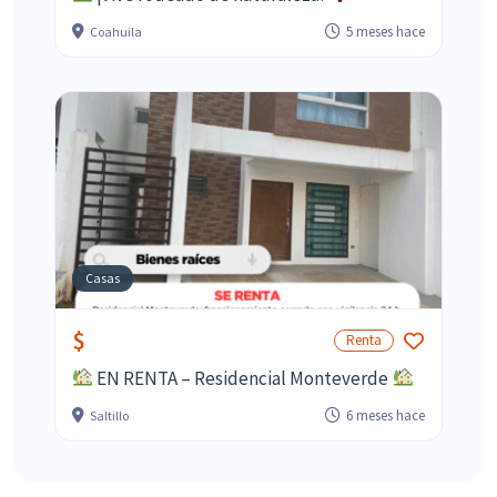
5 meses hace
Coahuila
Casas
$
Renta
EN RENTA – Residencial Monteverde
6 meses hace
Saltillo