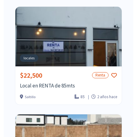
locales
$22,500
Renta
Local en RENTA de 85mts
85
2 años hace
Saltillo