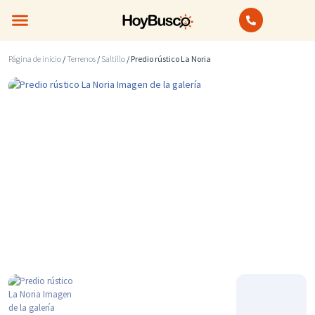
Bienes Raíces
Anuncios Clasificados
Página de inicio
/
Terrenos
/
Saltillo
/ Predio rústico La Noria