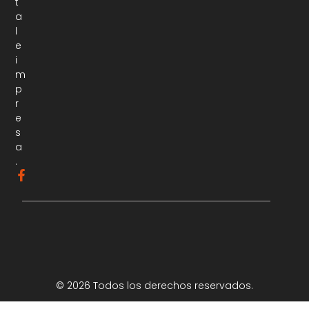
t
a
l
e
i
m
p
r
e
s
a
.
© 2026 Todos los derechos reservados.