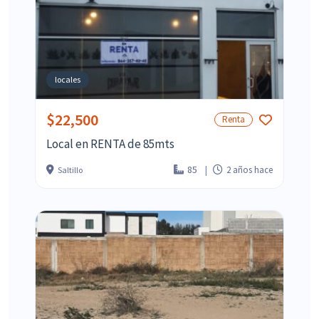
locales
$22,500
Renta
Local en RENTA de 85mts
85
2 años hace
Saltillo