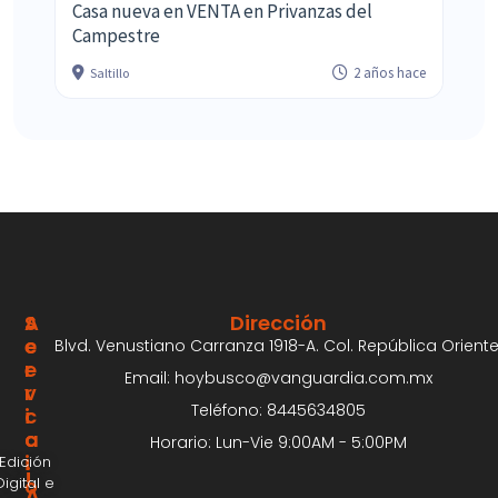
Casa nueva en VENTA en Privanzas del
Campestre
2 años hace
Saltillo
S
A
Dirección
E
C
Blvd. Venustiano Carranza 1918-A. Col. República Oriente
R
E
Email: hoybusco@vanguardia.com.mx
V
R
Teléfono: 8445634805
I
C
C
A
Horario: Lun-Vie 9:00AM - 5:00PM
I
Edición
¡
Digital e
O
A