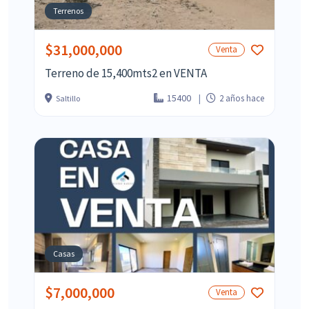
Terrenos
$31,000,000
Venta
Terreno de 15,400mts2 en VENTA
15400
2 años hace
Saltillo
Casas
$7,000,000
Venta