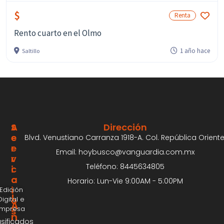
$
Renta
Rento cuarto en el Olmo
1 año hace
Saltillo
S
A
Dirección
E
C
Blvd. Venustiano Carranza 1918-A. Col. República Oriente
R
E
Email: hoybusco@vanguardia.com.mx
V
R
Teléfono: 8445634805
I
C
C
A
Horario: Lun-Vie 9:00AM - 5:00PM
I
Edición
¡
Digital e
O
A
Impresa
S
n
asificados