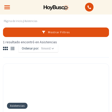
Bienes Raíces
Anuncios Clasificados
Página de inicio
/
Asistencias
Mostrar Filtros
1 resultado encontró en Asistencias
Ordenar por:
Asistencias