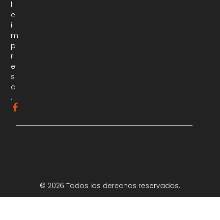
l
e
i
m
p
r
e
s
a
.
© 2026 Todos los derechos reservados.