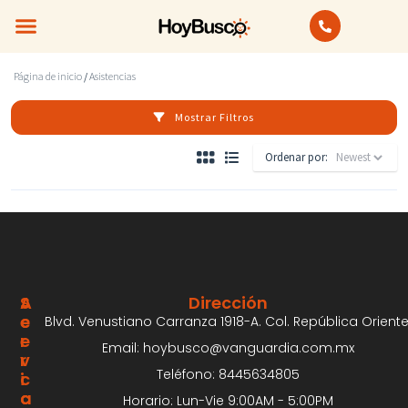
Bienes Raíces
Anuncios Clasificados
Página de inicio
/
Asistencias
Mostrar Filtros
Ordenar por:
S
A
Dirección
E
C
Blvd. Venustiano Carranza 1918-A. Col. República Oriente
R
E
Email: hoybusco@vanguardia.com.mx
V
R
Teléfono: 8445634805
I
C
C
A
Horario: Lun-Vie 9:00AM - 5:00PM