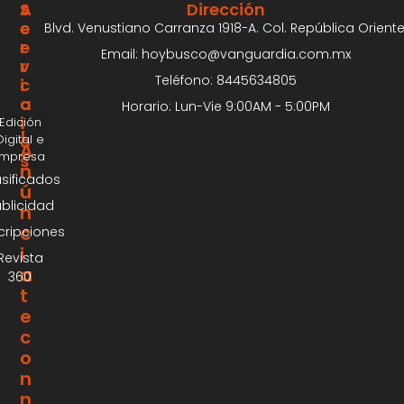
S
A
Dirección
E
C
Blvd. Venustiano Carranza 1918-A. Col. República Oriente
R
E
Email: hoybusco@vanguardia.com.mx
V
R
Teléfono: 8445634805
I
C
C
A
Horario: Lun-Vie 9:00AM - 5:00PM
I
Edición
¡
Digital e
O
A
Impresa
S
n
asificados
ú
blicidad
n
c
cripciones
i
Revista
a
360
t
e
c
o
n
n