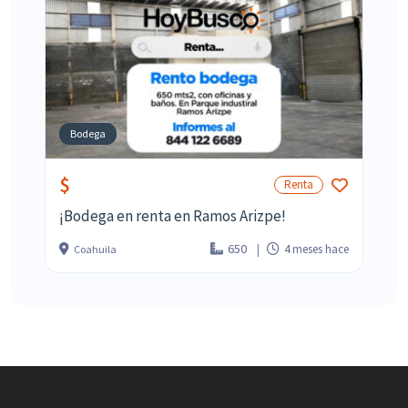
Bodega
$
Renta
¡Bodega en renta en Ramos Arizpe!
650
4 meses hace
Coahuila