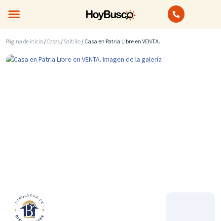
Bienes Raíces
Anuncios Clasificados
Página de inicio
/
Casas
/
Saltillo
/ Casa en Patria Libre en VENTA.