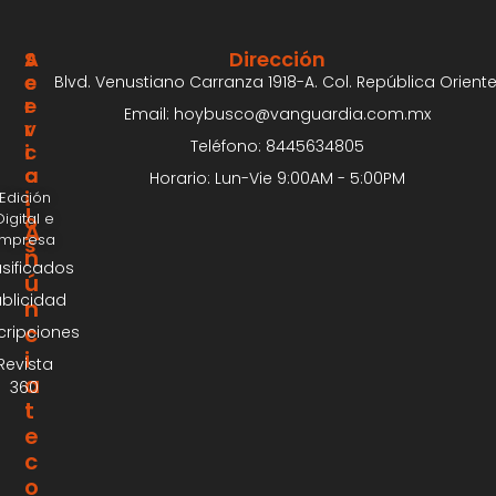
S
A
Dirección
E
C
Blvd. Venustiano Carranza 1918-A. Col. República Oriente
R
E
Email: hoybusco@vanguardia.com.mx
V
R
Teléfono: 8445634805
I
C
C
A
Horario: Lun-Vie 9:00AM - 5:00PM
I
Edición
¡
Digital e
O
A
Impresa
S
n
asificados
ú
blicidad
n
c
cripciones
i
Revista
a
360
t
e
c
o