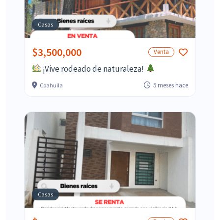
Casas
$3,500,000
Venta
¡Vive rodeado de naturaleza!
5 meses hace
Coahuila
Casas