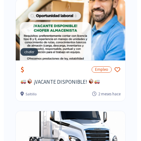
chofer
$
Empleo
¡VACANTE DISPONIBLE!
2 meses hace
Saltillo