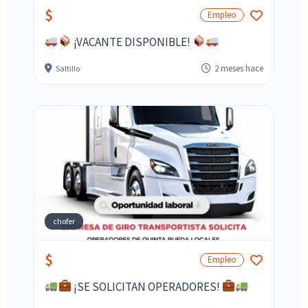
$
Empleo
¡VACANTE DISPONIBLE!
2 meses hace
Saltillo
chofer
$
Empleo
¡SE SOLICITAN OPERADORES!