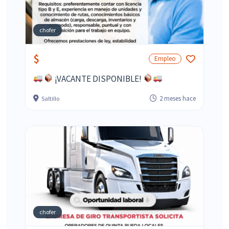
chofer
$
Empleo
¡VACANTE DISPONIBLE!
2 meses hace
Saltillo
chofer