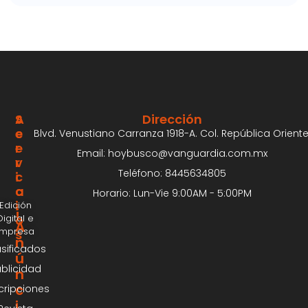
S
A
Dirección
E
C
Blvd. Venustiano Carranza 1918-A. Col. República Oriente
R
E
Email: hoybusco@vanguardia.com.mx
V
R
Teléfono: 8445634805
I
C
C
A
Horario: Lun-Vie 9:00AM - 5:00PM
I
Edición
¡
Digital e
O
A
Impresa
S
n
asificados
ú
blicidad
n
c
cripciones
i