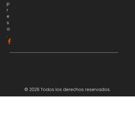
p
r
e
s
a
.
© 2026 Todos los derechos reservados.