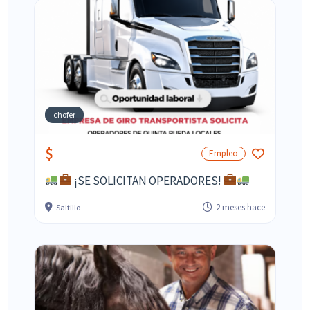
chofer
$
Empleo
¡SE SOLICITAN OPERADORES!
2 meses hace
Saltillo