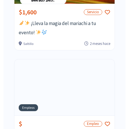
$1,600
Servicio
¡Lleva la magia del mariachi a tu
evento!
2 meses hace
Saltillo
Empleos
$
Empleo