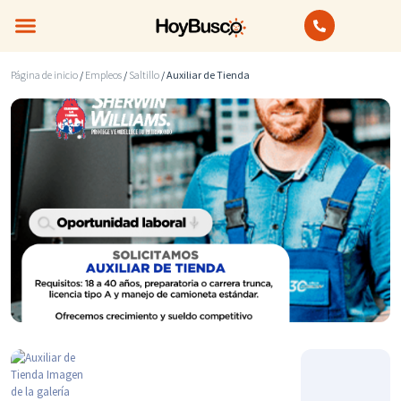
Bienes Raíces
Anuncios Clasificados
Página de inicio
/
Empleos
/
Saltillo
/ Auxiliar de Tienda