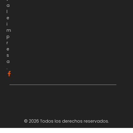
a
l
e
i
m
p
r
e
s
a
.
© 2026 Todos los derechos reservados.