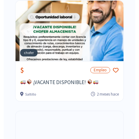
chofer
$
Empleo
¡VACANTE DISPONIBLE!
2 meses hace
Saltillo