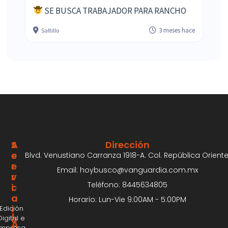
SE BUSCA TRABAJADOR PARA RANCHO
3 meses hace
Saltillo
S
A
Dirección
E
C
Blvd. Venustiano Carranza 1918-A. Col. República Oriente
R
E
Email: hoybusco@vanguardia.com.mx
V
R
Teléfono: 8445634805
I
C
C
A
Horario: Lun-Vie 9:00AM - 5:00PM
I
Edición
¡
Digital e
O
A
Impresa