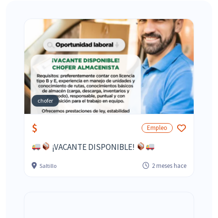
chofer
$
Empleo
¡VACANTE DISPONIBLE!
2 meses hace
Saltillo