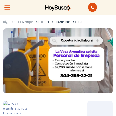
Bienes Raíces
Anuncios Clasificados
Página de inicio
/
Empleos
/
Saltillo
/ La vaca Argentina solicita