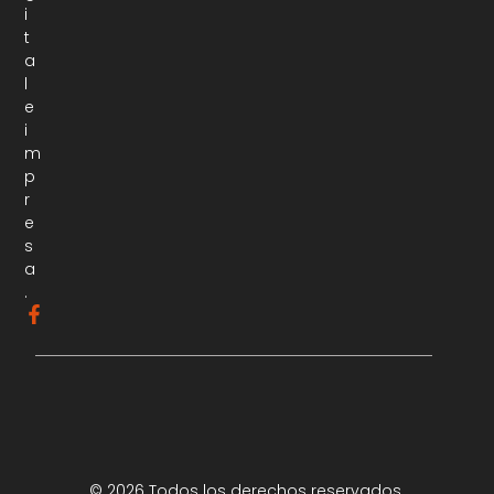
i
t
a
l
e
i
m
p
r
e
s
a
.
© 2026 Todos los derechos reservados.