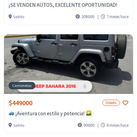
¡SE VENDEN AUTOS, EXCELENTE OPORTUNIDAD!
208000
7 meses hace
Saltillo
Camionetas
$449000
Usado
¡Aventura con estilo y potencia!
90000
8 meses hace
Saltillo