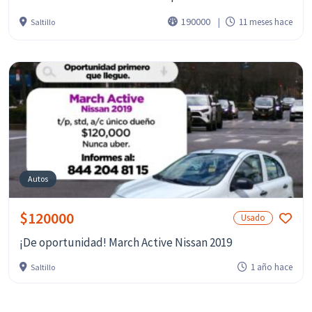
190000
11 meses hace
Saltillo
Autos
$120000
Usado
¡De oportunidad! March Active Nissan 2019
1 año hace
Saltillo