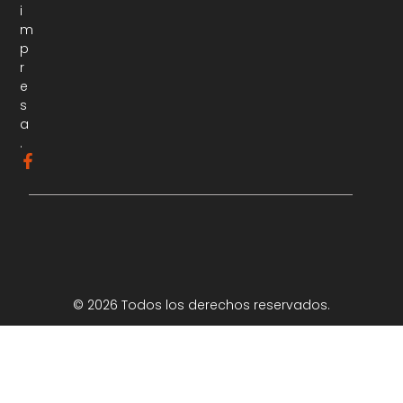
i
m
p
r
e
s
a
.
© 2026 Todos los derechos reservados.