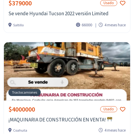
$379000
Usado
Se vende Hyundai Tucson 2022 versión Limited
66000
4 meses hace
Saltillo
Tractocamiones
$4000000
Usado
¡MAQUINARIA DE CONSTRUCCIÓN EN VENTA!
4 meses hace
Coahuila