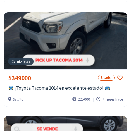
Camionetas
$349000
Usado
¡Toyota Tacoma 2014 en excelente estado!
225000
7 meses hace
Saltillo