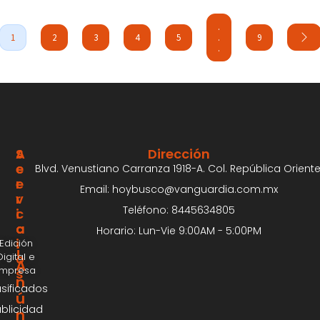
.
1
2
3
4
5
.
9
.
S
A
Dirección
E
C
Blvd. Venustiano Carranza 1918-A. Col. República Oriente
R
E
Email: hoybusco@vanguardia.com.mx
V
R
Teléfono: 8445634805
I
C
C
A
Horario: Lun-Vie 9:00AM - 5:00PM
I
Edición
¡
Digital e
O
A
Impresa
S
n
asificados
ú
blicidad
n