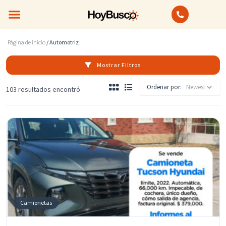
Bienes Raíces
Anuncios Clasificados
Página de inicio
/ Automotriz
Mostrar Filtros
Ordenar por:
103 resultados encontró
Camionetas