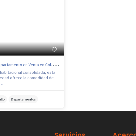
artamento en Venta en Col. Guanaiuato Ote
habitacional consolidada, esta
edad ofrece la comodidad de
...
illo
Departamentos
Servicios
Acerc