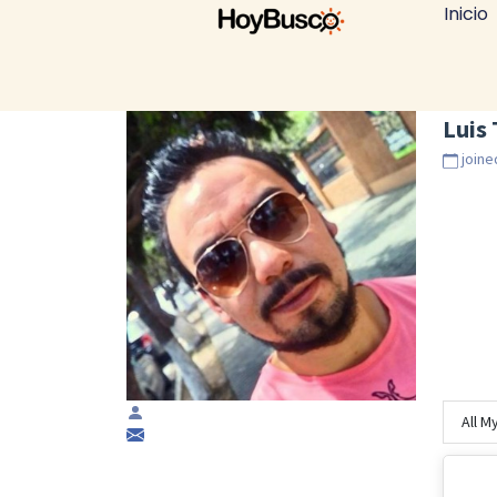
Inicio
Luis 
joine
All M