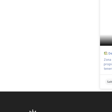
Dep
Zona 
propi
tener 
Salt